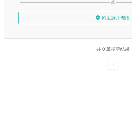
或
附近診所/醫師
共 0 筆搜尋結果
1