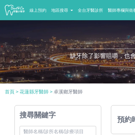
線上預約
地區搜尋
全台牙醫診所
醫師專欄與衛
缺牙除了影響咀嚼，也
首頁
>
花蓮縣牙醫師
>
卓溪鄉牙醫師
搜尋關鍵字
預約