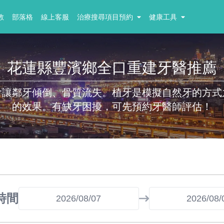
教
部落格
線上客服
治療搜尋項目預約
健康工具
花蓮縣豐濱鄉全口重建牙醫推薦
會讓鄰牙傾倒、骨質流失。植牙是模擬自然牙的方式
的效果。有缺牙困擾，可先預約牙醫師評估！
時間