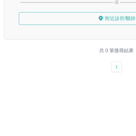
或
附近診所/醫師
共 0 筆搜尋結果
1