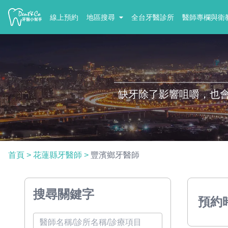
線上預約
地區搜尋
全台牙醫診所
醫師專欄與衛
缺牙除了影響咀嚼，也
首頁
>
花蓮縣牙醫師
>
豐濱鄉牙醫師
搜尋關鍵字
預約