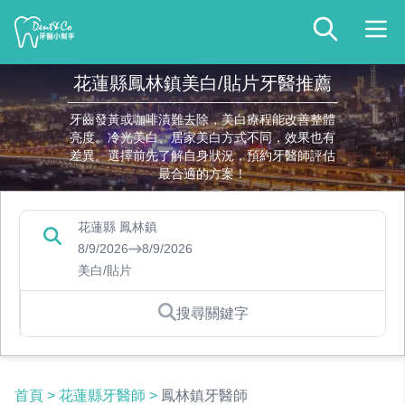
花蓮縣鳳林鎮美白/貼片牙醫推薦
牙齒發黃或咖啡漬難去除，美白療程能改善整體
亮度。冷光美白、居家美白方式不同，效果也有
差異。選擇前先了解自身狀況，預約牙醫師評估
最合適的方案！
花蓮縣 鳳林鎮
8/9/2026
8/9/2026
美白/貼片
搜尋關鍵字
首頁
>
花蓮縣牙醫師
>
鳳林鎮牙醫師