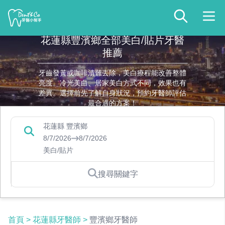
花蓮縣豐濱鄉全部美白/貼片牙醫
推薦
牙齒發黃或咖啡漬難去除，美白療程能改善整體
亮度。冷光美白、居家美白方式不同，效果也有
差異。選擇前先了解自身狀況，預約牙醫師評估
最合適的方案！
花蓮縣 豐濱鄉
8/7/2026
8/7/2026
美白/貼片
搜尋關鍵字
首頁
>
花蓮縣牙醫師
>
豐濱鄉牙醫師