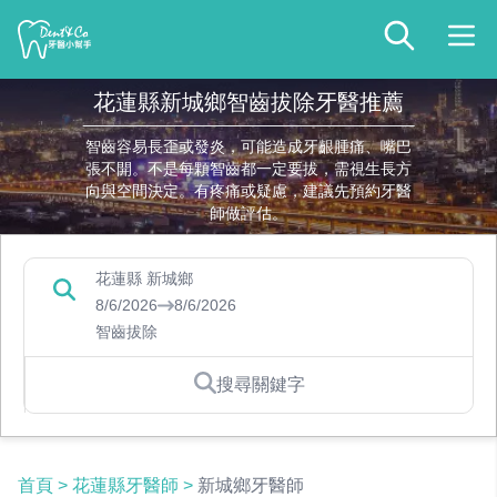
花蓮縣新城鄉智齒拔除牙醫推薦
智齒容易長歪或發炎，可能造成牙齦腫痛、嘴巴
張不開。不是每顆智齒都一定要拔，需視生長方
向與空間決定。有疼痛或疑慮，建議先預約牙醫
師做評估。
花蓮縣 新城鄉
8/6/2026
8/6/2026
智齒拔除
搜尋關鍵字
首頁
>
花蓮縣牙醫師
>
新城鄉牙醫師