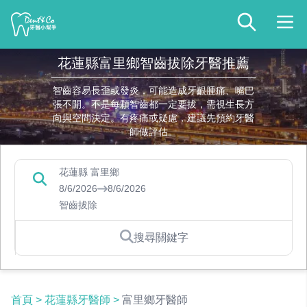
花蓮縣富里鄉智齒拔除牙醫推薦
智齒容易長歪或發炎，可能造成牙齦腫痛、嘴巴
張不開。不是每顆智齒都一定要拔，需視生長方
向與空間決定。有疼痛或疑慮，建議先預約牙醫
師做評估。
花蓮縣 富里鄉
8/6/2026
8/6/2026
智齒拔除
搜尋關鍵字
首頁
>
花蓮縣牙醫師
>
富里鄉牙醫師