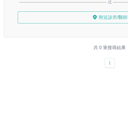
或
附近診所/醫師
共 0 筆搜尋結果
1