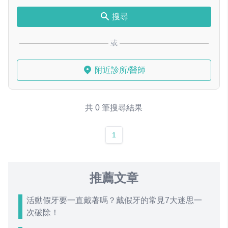
搜尋
或
附近診所/醫師
共 0 筆搜尋結果
1
推薦文章
活動假牙要一直戴著嗎？戴假牙的常見7大迷思一
次破除！