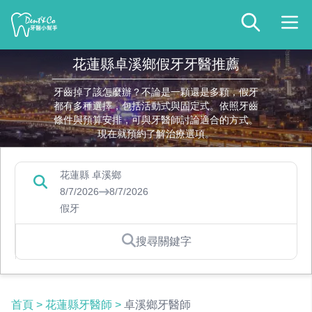
花蓮縣卓溪鄉假牙牙醫推薦
牙齒掉了該怎麼辦？不論是一顆還是多顆，假牙
都有多種選擇，包括活動式與固定式。依照牙齒
條件與預算安排，可與牙醫師討論適合的方式。
現在就預約了解治療選項。
花蓮縣 卓溪鄉
8/7/2026
8/7/2026
假牙
搜尋關鍵字
首頁
>
花蓮縣牙醫師
>
卓溪鄉牙醫師