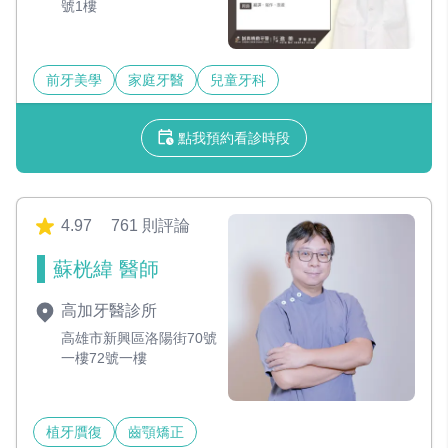
號1樓
前牙美學
家庭牙醫
兒童牙科
點我預約看診時段
4.97
761 則評論
蘇桄緯 醫師
高加牙醫診所
高雄市新興區洛陽街70號
一樓72號一樓
植牙贋復
齒顎矯正