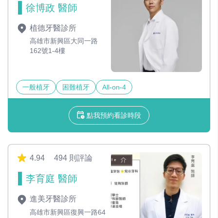
徐博政 醫師
植德牙醫診所
高雄市新興區大同一路
162號1-4樓
一般植牙
困難植牙
All-on-4
點我預約看診時段
4.94
494 則評論
李育庭 醫師
進美牙醫診所
高雄市新興區復興一路64