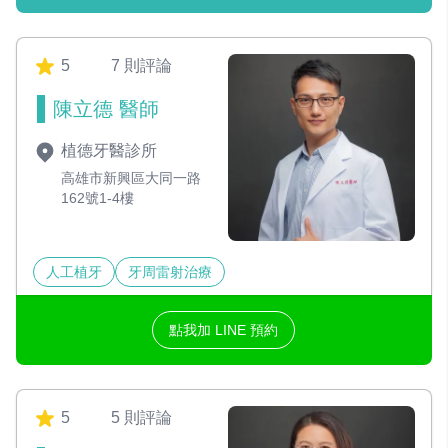
5
7 則評論
陳立德 醫師
植德牙醫診所
高雄市新興區大同一路
162號1-4樓
人工植牙
牙周雷射治療
點我加 LINE 預約
5
5 則評論