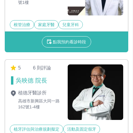
號1樓
根管治療
家庭牙醫
兒童牙科
點我預約看診時段
5
6 則評論
吳映德 院長
植德牙醫診所
高雄市新興區大同一路
162號1-4樓
植牙評估與治療規劃擬定
活動及固定假牙