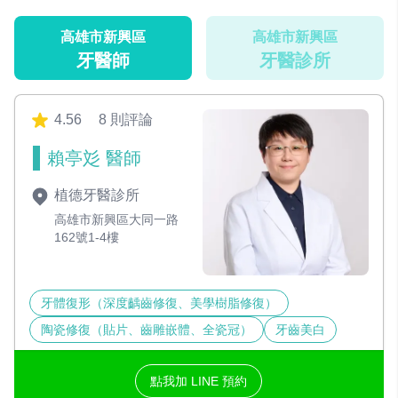
高雄市新興區
高雄市新興區
牙醫師
牙醫診所
4.56
8 則評論
賴亭彣 醫師
植德牙醫診所
高雄市新興區大同一路
162號1-4樓
牙體復形（深度齲齒修復、美學樹脂修復）
陶瓷修復（貼片、齒雕嵌體、全瓷冠）
牙齒美白
點我加 LINE 預約