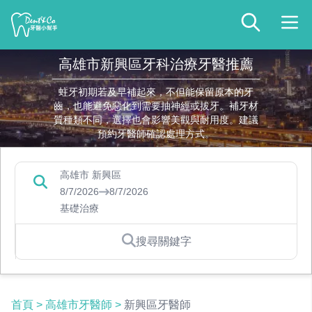
高雄市新興區牙科治療牙醫推薦
蛀牙初期若及早補起來，不但能保留原本的牙
齒，也能避免惡化到需要抽神經或拔牙。補牙材
質種類不同，選擇也會影響美觀與耐用度。建議
預約牙醫師確認處理方式。
高雄市 新興區
8/7/2026
8/7/2026
基礎治療
搜尋關鍵字
首頁
>
高雄市牙醫師
>
新興區牙醫師