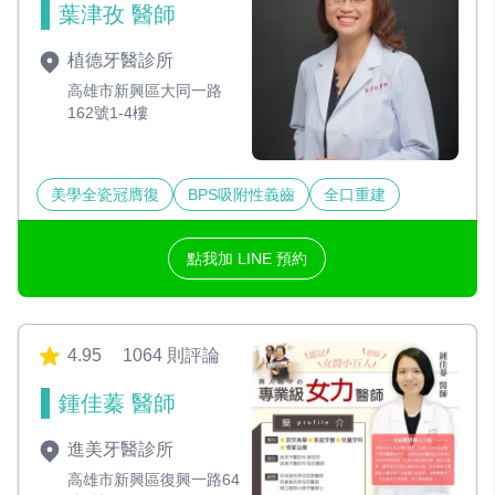
葉津孜 醫師
植德牙醫診所
高雄市新興區大同一路
162號1-4樓
美學全瓷冠膺復
BPS吸附性義齒
全口重建
點我加 LINE 預約
4.95
1064 則評論
鍾佳蓁 醫師
進美牙醫診所
高雄市新興區復興一路64