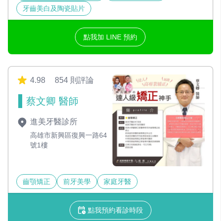
牙齒美白及陶瓷貼片
點我加 LINE 預約
4.98
854 則評論
蔡文卿 醫師
進美牙醫診所
高雄市新興區復興一路64
號1樓
齒顎矯正
前牙美學
家庭牙醫
點我預約看診時段