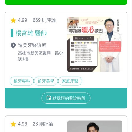
4.99
669 則評論
楊富雄 醫師
進美牙醫診所
高雄市新興區復興一路64
號1樓
植牙專科
前牙美學
家庭牙醫
點我預約看診時段
4.96
23 則評論