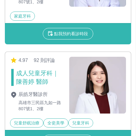
807號1、2樓
家庭牙科
點我預約看診時段
4.97
92 則評論
成人兒童牙科｜
陳善婷 醫師
辰皓牙醫診所
高雄市三民區九如一路
807號1、2樓
兒童舒眠治療
全瓷美學
兒童牙科