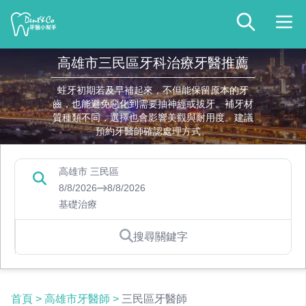
高雄市三民區牙科治療牙醫推薦
蛀牙初期若及早補起來，不但能保留原本的牙
齒，也能避免惡化到需要抽神經或拔牙。補牙材
質種類不同，選擇也會影響美觀與耐用度。建議
預約牙醫師確認處理方式。
高雄市 三民區
8/8/2026
8/8/2026
基礎治療
搜尋關鍵字
首頁
>
高雄市牙醫師
>
三民區牙醫師