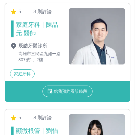
5
3 則評論
家庭牙科｜陳品
元 醫師
辰皓牙醫診所
高雄市三民區九如一路
807號1、2樓
家庭牙科
點我預約看診時段
5
8 則評論
顯微根管｜劉怡