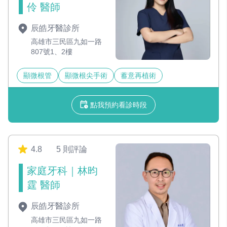
伶 醫師
辰皓牙醫診所
高雄市三民區九如一路
807號1、2樓
顯微根管
顯微根尖手術
蓄意再植術
點我預約看診時段
4.8
5 則評論
家庭牙科｜林昀
霆 醫師
辰皓牙醫診所
高雄市三民區九如一路