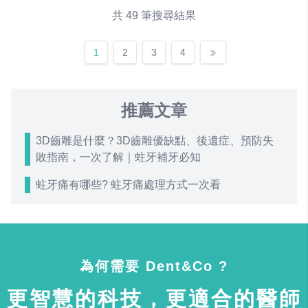
共 49 筆搜尋結果
1
2
3
4
推薦文章
3D齒雕是什麼？3D齒雕優缺點、後遺症、預防失
敗指南，一次了解｜蛀牙補牙必知
蛀牙痛有哪些? 蛀牙痛處理方式一次看
為何需要 Dent&Co ?
更智慧的科技，更適合的醫師