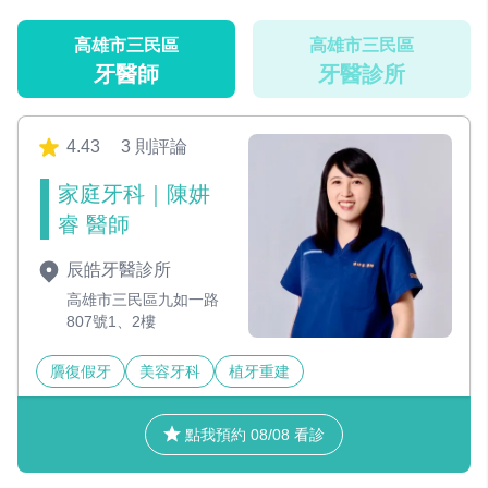
高雄市三民區
高雄市三民區
牙醫師
牙醫診所
4.43
3 則評論
家庭牙科｜陳妌
睿 醫師
辰皓牙醫診所
高雄市三民區九如一路
807號1、2樓
贗復假牙
美容牙科
植牙重建
點我預約 08/08 看診