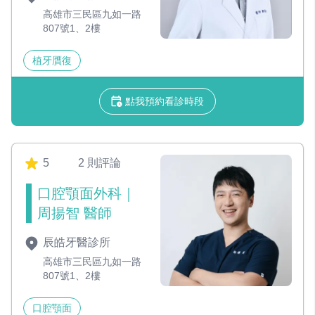
高雄市三民區九如一路
807號1、2樓
植牙贋復
點我預約看診時段
5
2 則評論
口腔顎面外科｜
周揚智 醫師
辰皓牙醫診所
高雄市三民區九如一路
807號1、2樓
口腔顎面