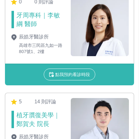
0
0 則評論
牙周專科｜李敏
綱 醫師
辰皓牙醫診所
高雄市三民區九如一路
807號1、2樓
點我預約看診時段
5
14 則評論
植牙贋復美學｜
鄭賀夫 院長
辰皓牙醫診所