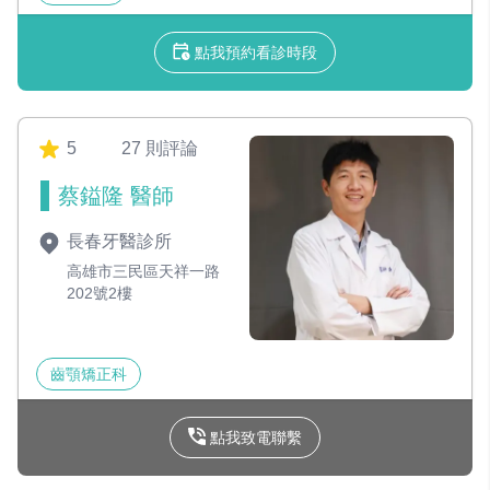
點我預約看診時段
5
27 則評論
蔡鎰隆 醫師
長春牙醫診所
高雄市三民區天祥一路
202號2樓
齒顎矯正科
點我致電聯繫