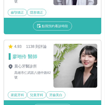
號
齒顎矯正
隱形矯正
點我預約看診時段
4.93
1138 則評論
廖翊伶 醫師
晨心牙醫診所
高雄市仁武區八德中路82
號
家庭牙科
兒童牙科
牙齒美白