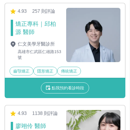
4.93
257 則評論
矯正專科｜邱柏
源 醫師
仁文美學牙醫診所
高雄市仁武區仁雄路153
號
齒顎矯正
隱形矯正
傳統矯正
點我預約看診時段
4.93
1138 則評論
廖翊伶 醫師