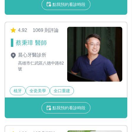
點我預約看診時段
4.92
1069 則評論
蔡秉璋 醫師
晨心牙醫診所
高雄市仁武區八德中路82
號
植牙
全瓷美學
全口重建
點我預約看診時段