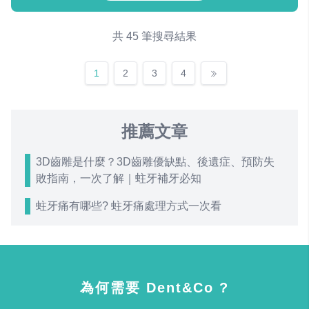
共 45 筆搜尋結果
1
2
3
4
推薦文章
3D齒雕是什麼？3D齒雕優缺點、後遺症、預防失
敗指南，一次了解｜蛀牙補牙必知
蛀牙痛有哪些? 蛀牙痛處理方式一次看
為何需要 Dent&Co ?