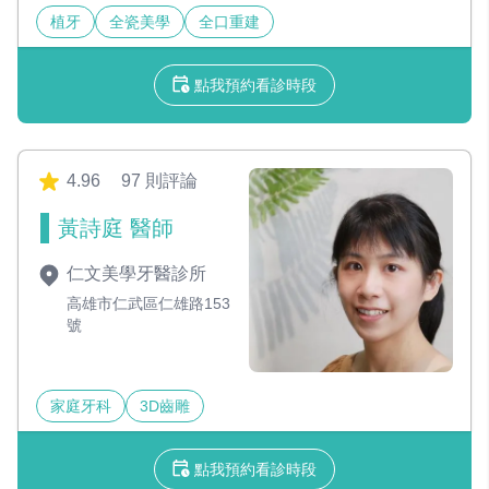
植牙
全瓷美學
全口重建
點我預約看診時段
4.96
97 則評論
黃詩庭 醫師
仁文美學牙醫診所
高雄市仁武區仁雄路153
號
家庭牙科
3D齒雕
點我預約看診時段