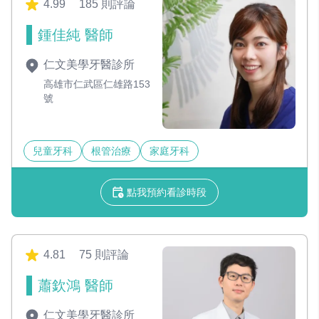
4.99
185 則評論
鍾佳純 醫師
仁文美學牙醫診所
高雄市仁武區仁雄路153
號
兒童牙科
根管治療
家庭牙科
點我預約看診時段
4.81
75 則評論
蕭欽鴻 醫師
仁文美學牙醫診所