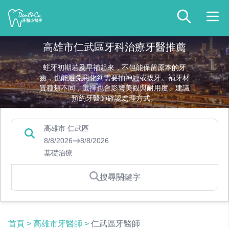
高雄市仁武區牙科治療牙醫推薦
蛀牙初期若及早補起來，不但能保留原本的牙
齒，也能避免惡化到需要抽神經或拔牙。補牙材
質種類不同，選擇也會影響美觀與耐用度。建議
預約牙醫師確認處理方式。
高雄市 仁武區
8/8/2026
8/8/2026
基礎治療
搜尋關鍵字
首頁
>
高雄市牙醫師
>
仁武區牙醫師