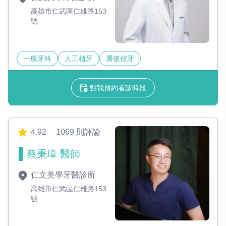
高雄市仁武區仁雄路153
號
一般牙科
人工植牙
贗復假牙
點我預約看診時段
4.92
1069 則評論
蔡秉璋 醫師
仁文美學牙醫診所
高雄市仁武區仁雄路153
號