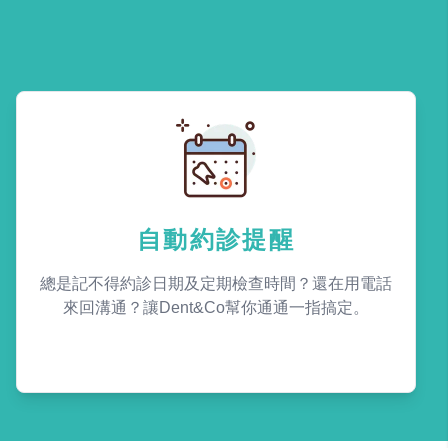
自動約診提醒
總是記不得約診日期及定期檢查時間？還在用電話
來回溝通？讓Dent&Co幫你通通一指搞定。