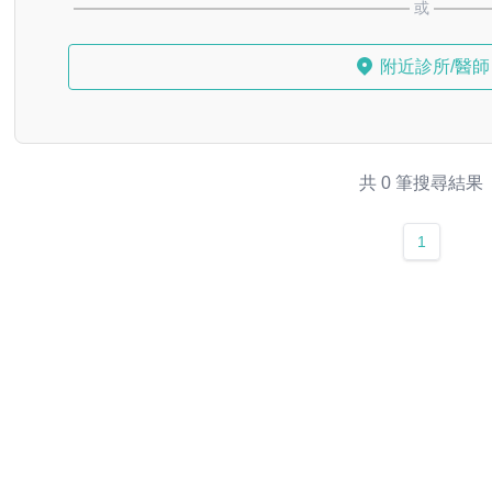
或
附近診所/醫師
共 0 筆搜尋結果
1