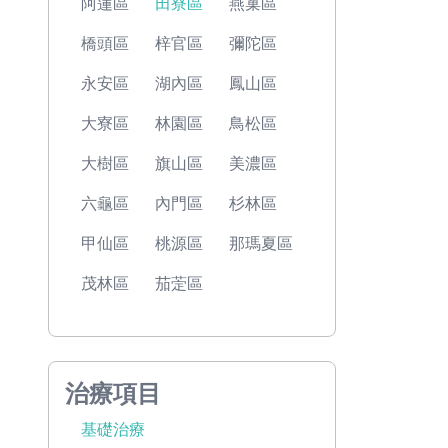
阿蓮區
田寮區
燕巢區
橋頭區
梓官區
彌陀區
永安區
湖內區
鳳山區
大寮區
林園區
鳥松區
大樹區
旗山區
美濃區
六龜區
內門區
杉林區
甲仙區
桃源區
那瑪夏區
茂林區
茄萣區
治療項目
基礎治療