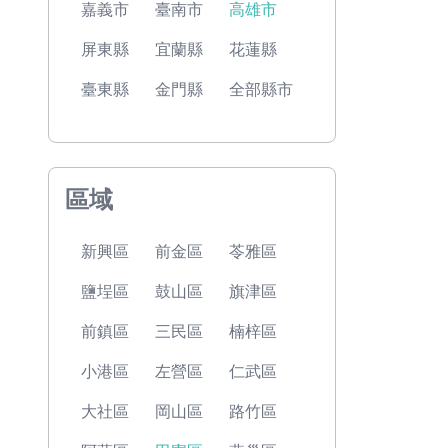
嘉義市
臺南市
高雄市
屏東縣
宜蘭縣
花蓮縣
臺東縣
金門縣
全部縣市
區域
新興區
前金區
苓雅區
鹽埕區
鼓山區
旗津區
前鎮區
三民區
楠梓區
小港區
左營區
仁武區
大社區
岡山區
路竹區