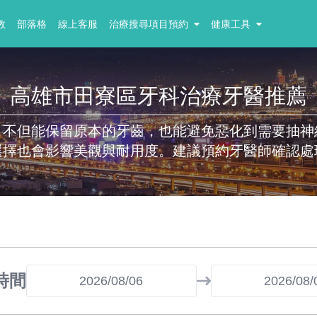
教
部落格
線上客服
治療搜尋項目預約
健康工具
高雄市田寮區牙科治療牙醫推薦
，不但能保留原本的牙齒，也能避免惡化到需要抽神
選擇也會影響美觀與耐用度。建議預約牙醫師確認處
時間