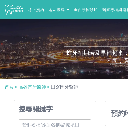
線上預約
地區搜尋
全台牙醫診所
醫師專欄與衛
蛀牙初期若及早補起來
不同，
首頁
>
高雄市牙醫師
>
田寮區牙醫師
搜尋關鍵字
預約