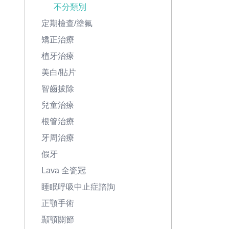
不分類別
定期檢查/塗氟
矯正治療
植牙治療
美白/貼片
智齒拔除
兒童治療
根管治療
牙周治療
假牙
Lava 全瓷冠
睡眠呼吸中止症諮詢
正顎手術
顳顎關節