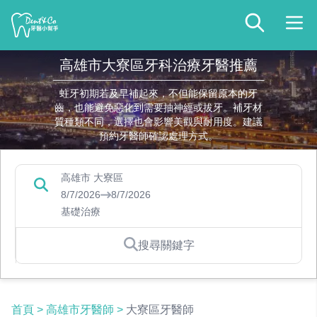
高雄市大寮區牙科治療牙醫推薦
蛀牙初期若及早補起來，不但能保留原本的牙
齒，也能避免惡化到需要抽神經或拔牙。補牙材
質種類不同，選擇也會影響美觀與耐用度。建議
預約牙醫師確認處理方式。
高雄市 大寮區
8/7/2026
8/7/2026
基礎治療
搜尋關鍵字
首頁
>
高雄市牙醫師
>
大寮區牙醫師