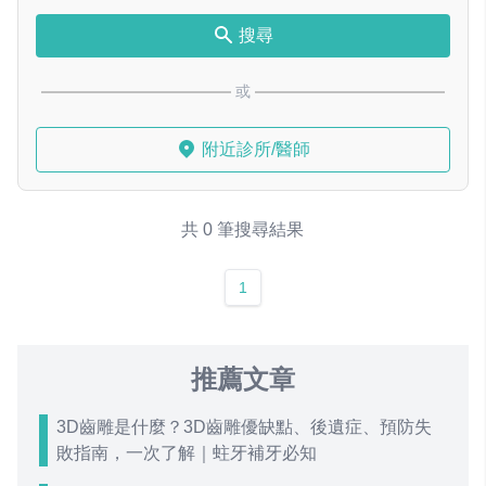
搜尋
或
附近診所/醫師
共 0 筆搜尋結果
1
推薦文章
3D齒雕是什麼？3D齒雕優缺點、後遺症、預防失
敗指南，一次了解｜蛀牙補牙必知