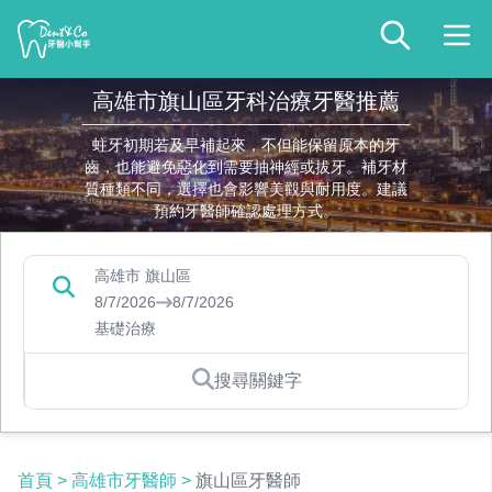
高雄市旗山區牙科治療牙醫推薦
蛀牙初期若及早補起來，不但能保留原本的牙
齒，也能避免惡化到需要抽神經或拔牙。補牙材
質種類不同，選擇也會影響美觀與耐用度。建議
預約牙醫師確認處理方式。
高雄市 旗山區
8/7/2026
8/7/2026
基礎治療
搜尋關鍵字
首頁
>
高雄市牙醫師
>
旗山區牙醫師