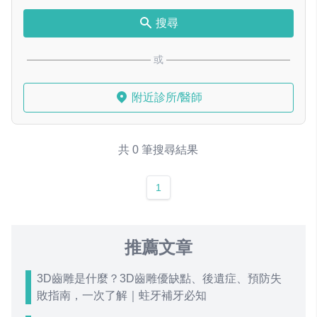
搜尋
或
附近診所/醫師
共 0 筆搜尋結果
1
推薦文章
3D齒雕是什麼？3D齒雕優缺點、後遺症、預防失
敗指南，一次了解｜蛀牙補牙必知