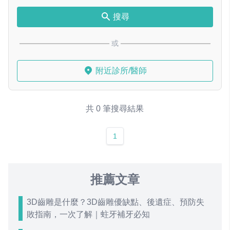
搜尋
或
附近診所/醫師
共 0 筆搜尋結果
1
推薦文章
3D齒雕是什麼？3D齒雕優缺點、後遺症、預防失
敗指南，一次了解｜蛀牙補牙必知