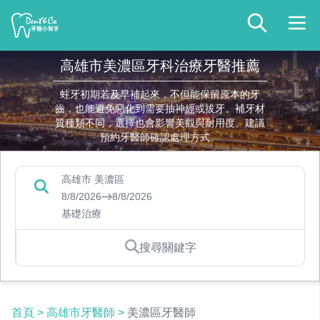
高雄市美濃區牙科治療牙醫推薦
蛀牙初期若及早補起來，不但能保留原本的牙
齒，也能避免惡化到需要抽神經或拔牙。補牙材
質種類不同，選擇也會影響美觀與耐用度。建議
預約牙醫師確認處理方式。
高雄市 美濃區
8/8/2026
8/8/2026
基礎治療
搜尋關鍵字
首頁
>
高雄市牙醫師
>
美濃區牙醫師