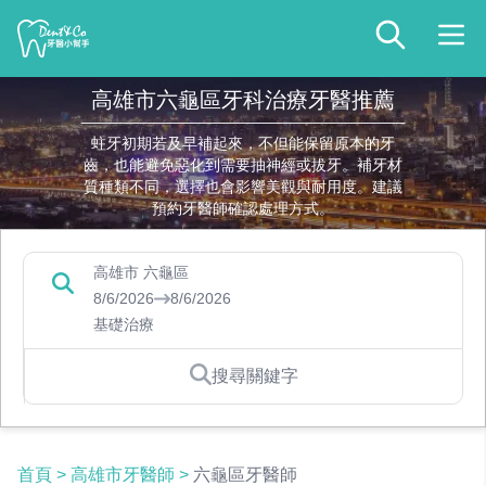
高雄市六龜區牙科治療牙醫推薦
蛀牙初期若及早補起來，不但能保留原本的牙
齒，也能避免惡化到需要抽神經或拔牙。補牙材
質種類不同，選擇也會影響美觀與耐用度。建議
預約牙醫師確認處理方式。
高雄市 六龜區
8/6/2026
8/6/2026
基礎治療
搜尋關鍵字
首頁
>
高雄市牙醫師
>
六龜區牙醫師