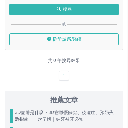
搜尋
或
附近診所/醫師
共 0 筆搜尋結果
1
推薦文章
3D齒雕是什麼？3D齒雕優缺點、後遺症、預防失
敗指南，一次了解｜蛀牙補牙必知