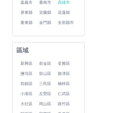
嘉義市
臺南市
高雄市
屏東縣
宜蘭縣
花蓮縣
臺東縣
金門縣
全部縣市
區域
新興區
前金區
苓雅區
鹽埕區
鼓山區
旗津區
前鎮區
三民區
楠梓區
小港區
左營區
仁武區
大社區
岡山區
路竹區