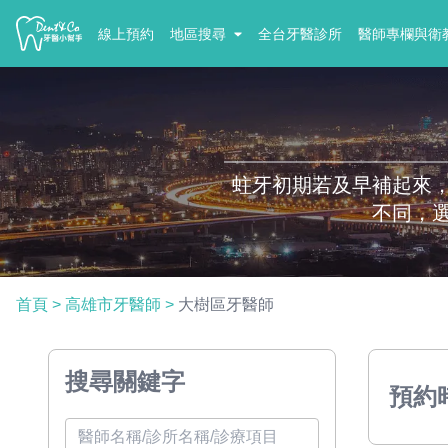
線上預約
地區搜尋
全台牙醫診所
醫師專欄與衛
蛀牙初期若及早補起來
不同，
首頁
>
高雄市牙醫師
>
大樹區牙醫師
搜尋關鍵字
預約