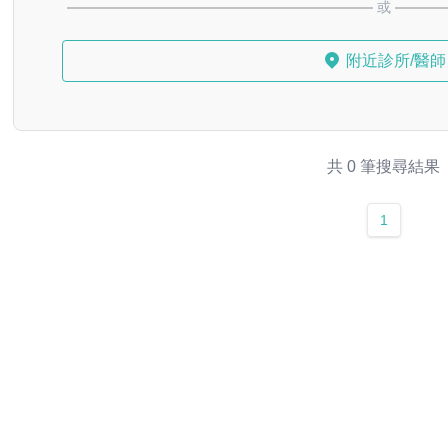
或
附近診所/醫師
共 0 筆搜尋結果
1