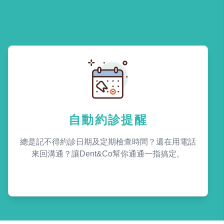
自動約診提醒
總是記不得約診日期及定期檢查時間？還在用電話
來回溝通？讓Dent&Co幫你通通一指搞定。