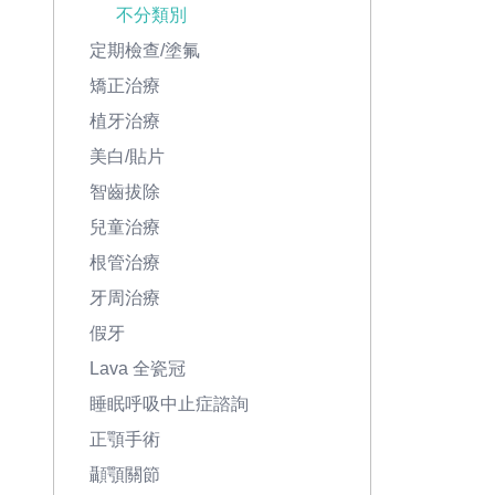
不分類別
定期檢查/塗氟
矯正治療
植牙治療
美白/貼片
智齒拔除
兒童治療
根管治療
牙周治療
假牙
Lava 全瓷冠
睡眠呼吸中止症諮詢
正顎手術
顳顎關節