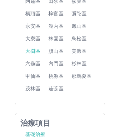
阿蓮區
田寮區
燕巢區
橋頭區
梓官區
彌陀區
永安區
湖內區
鳳山區
大寮區
林園區
鳥松區
大樹區
旗山區
美濃區
六龜區
內門區
杉林區
甲仙區
桃源區
那瑪夏區
茂林區
茄萣區
治療項目
基礎治療