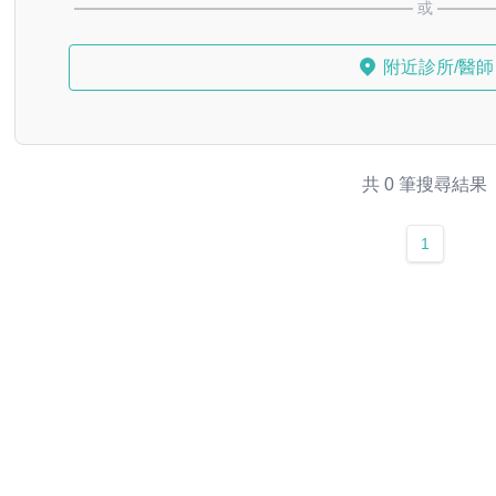
或
附近診所/醫師
共 0 筆搜尋結果
1