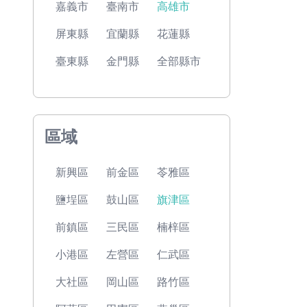
嘉義市
臺南市
高雄市
屏東縣
宜蘭縣
花蓮縣
臺東縣
金門縣
全部縣市
區域
新興區
前金區
苓雅區
鹽埕區
鼓山區
旗津區
前鎮區
三民區
楠梓區
小港區
左營區
仁武區
大社區
岡山區
路竹區