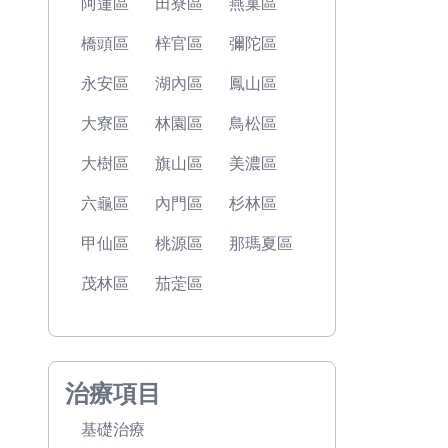
阿蓮區
田寮區
燕巢區
橋頭區
梓官區
彌陀區
永安區
湖內區
鳳山區
大寮區
林園區
鳥松區
大樹區
旗山區
美濃區
六龜區
內門區
杉林區
甲仙區
桃源區
那瑪夏區
茂林區
茄萣區
治療項目
基礎治療