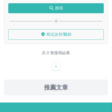
搜尋
或
附近診所/醫師
共 0 筆搜尋結果
1
推薦文章