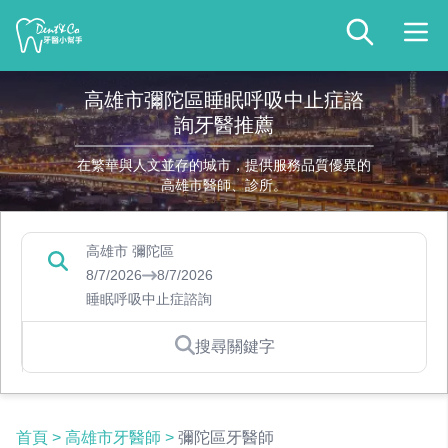
高雄市彌陀區睡眠呼吸中止症諮
詢牙醫推薦
在繁華與人文並存的城市，提供服務品質優異的
高雄市醫師、診所。
高雄市 彌陀區
8/7/2026
8/7/2026
睡眠呼吸中止症諮詢
搜尋關鍵字
首頁
>
高雄市牙醫師
>
彌陀區牙醫師