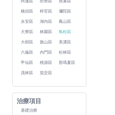
阿蓮區
田寮區
燕巢區
橋頭區
梓官區
彌陀區
永安區
湖內區
鳳山區
大寮區
林園區
鳥松區
大樹區
旗山區
美濃區
六龜區
內門區
杉林區
甲仙區
桃源區
那瑪夏區
茂林區
茄萣區
治療項目
基礎治療