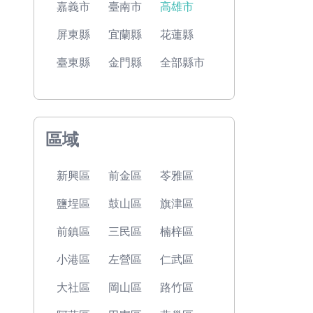
嘉義市
臺南市
高雄市
屏東縣
宜蘭縣
花蓮縣
臺東縣
金門縣
全部縣市
區域
新興區
前金區
苓雅區
鹽埕區
鼓山區
旗津區
前鎮區
三民區
楠梓區
小港區
左營區
仁武區
大社區
岡山區
路竹區