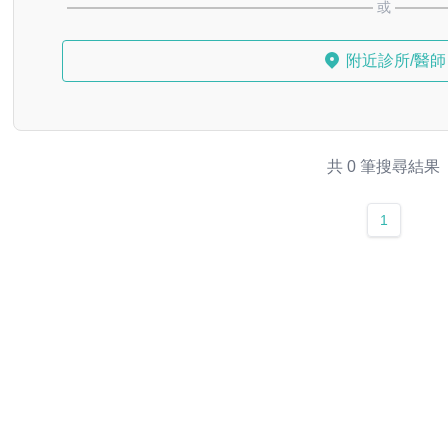
或
附近診所/醫師
共 0 筆搜尋結果
1