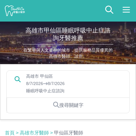
高雄市甲仙區睡眠呼吸中止症諮
詢牙醫推薦
在繁華與人文並存的城市，提供服務品質優異的
高雄市醫師、診所。
高雄市 甲仙區
8/7/2026
8/7/2026
睡眠呼吸中止症諮詢
搜尋關鍵字
首頁
>
高雄市牙醫師
>
甲仙區牙醫師