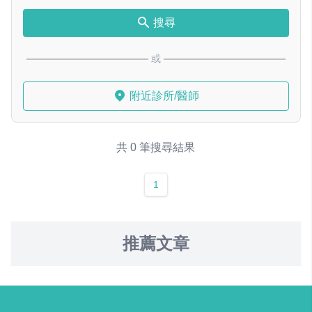
搜尋
或
附近診所/醫師
共 0 筆搜尋結果
1
推薦文章