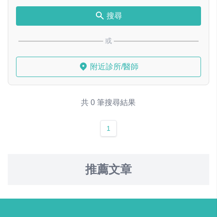
搜尋
或
附近診所/醫師
共 0 筆搜尋結果
1
推薦文章