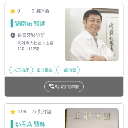
0
0 則評論
劉南佑 醫師
長青牙醫診所
高雄市大社區中山路
110，112號
人工植牙
全口重建
一般補裰
點我致電聯繫
4.99
77 則評論
鄒孟真 醫師