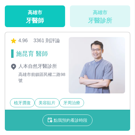
高雄市
高雄市
牙醫師
牙醫診所
4.96
3361 則評論
施昆育 醫師
人本自然牙醫診所
高雄市前鎮區民權二路98
號
植牙贋復
美容貼片
牙周治療
點我預約看診時段