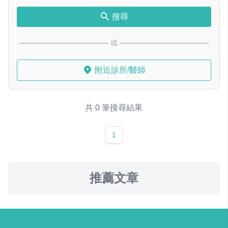
搜尋
或
附近診所/醫師
共 0 筆搜尋結果
1
推薦文章