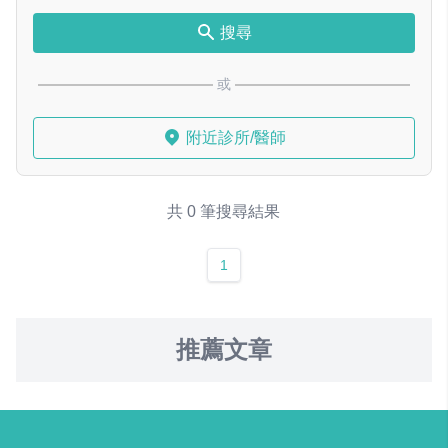
搜尋
或
附近診所/醫師
共 0 筆搜尋結果
1
推薦文章