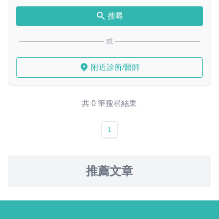
搜尋
或
附近診所/醫師
共 0 筆搜尋結果
1
推薦文章