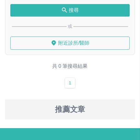
搜尋
或
附近診所/醫師
共 0 筆搜尋結果
1
推薦文章