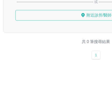
或
附近診所/醫師
共 0 筆搜尋結果
1