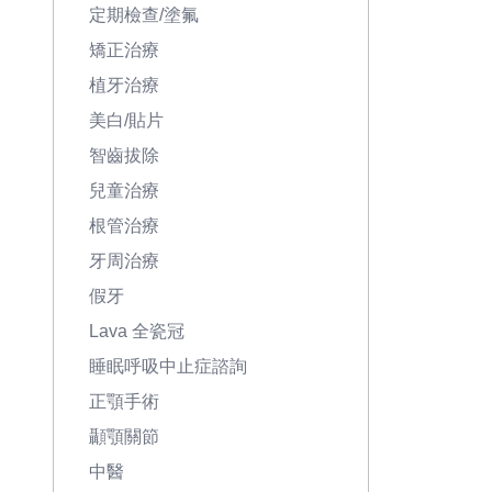
定期檢查/塗氟
矯正治療
植牙治療
美白/貼片
智齒拔除
兒童治療
根管治療
牙周治療
假牙
Lava 全瓷冠
睡眠呼吸中止症諮詢
正顎手術
顳顎關節
中醫