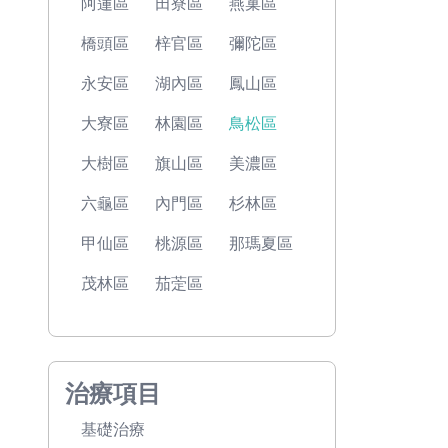
阿蓮區
田寮區
燕巢區
橋頭區
梓官區
彌陀區
永安區
湖內區
鳳山區
大寮區
林園區
鳥松區
大樹區
旗山區
美濃區
六龜區
內門區
杉林區
甲仙區
桃源區
那瑪夏區
茂林區
茄萣區
治療項目
基礎治療