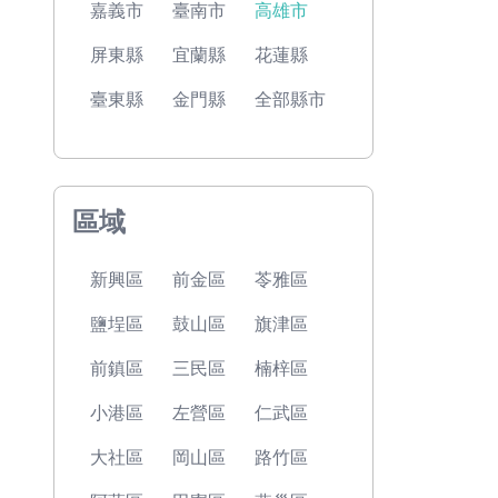
嘉義市
臺南市
高雄市
屏東縣
宜蘭縣
花蓮縣
臺東縣
金門縣
全部縣市
區域
新興區
前金區
苓雅區
鹽埕區
鼓山區
旗津區
前鎮區
三民區
楠梓區
小港區
左營區
仁武區
大社區
岡山區
路竹區