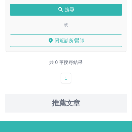
搜尋
或
附近診所/醫師
共 0 筆搜尋結果
1
推薦文章