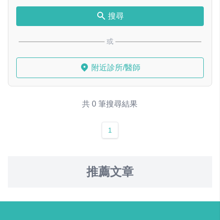
搜尋
或
附近診所/醫師
共 0 筆搜尋結果
1
推薦文章