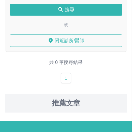
搜尋
或
附近診所/醫師
共 0 筆搜尋結果
1
推薦文章