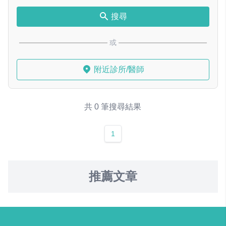
搜尋
或
附近診所/醫師
共 0 筆搜尋結果
1
推薦文章