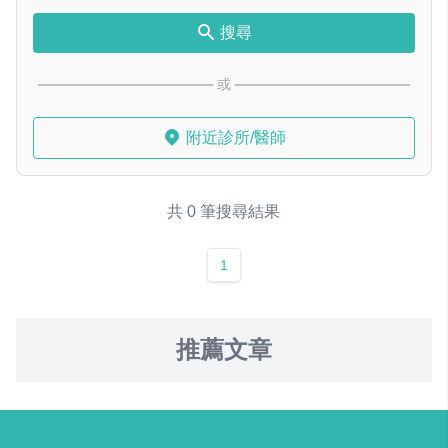
搜尋
或
附近診所/醫師
共 0 筆搜尋結果
1
推薦文章