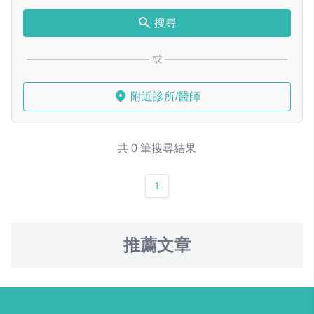
搜尋
或
附近診所/醫師
共 0 筆搜尋結果
1
推薦文章