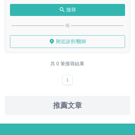
搜尋
或
附近診所/醫師
共 0 筆搜尋結果
1
推薦文章