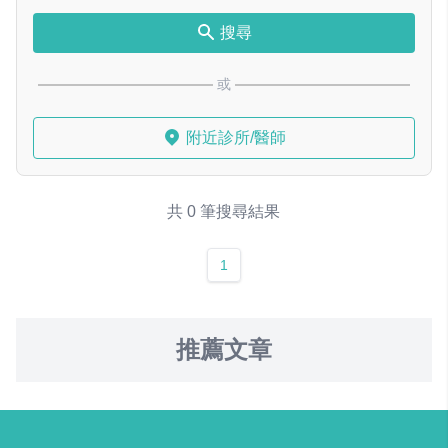
搜尋
或
附近診所/醫師
共 0 筆搜尋結果
1
推薦文章