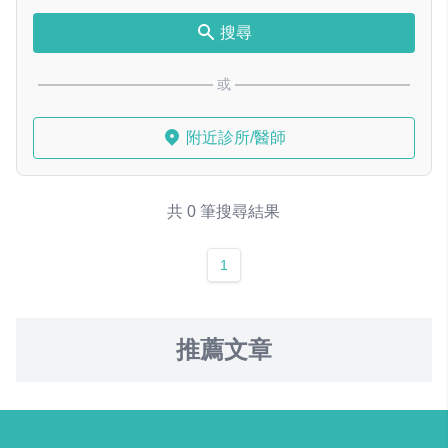
搜尋
或
附近診所/醫師
共 0 筆搜尋結果
1
推薦文章