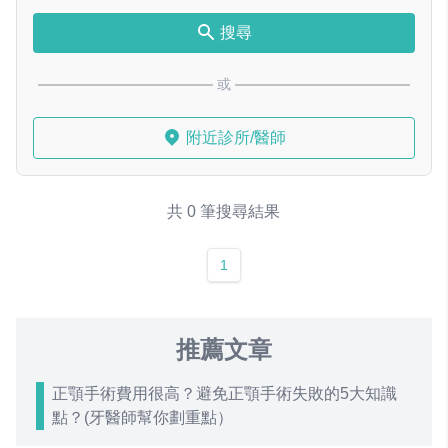
搜尋
或
附近診所/醫師
共 0 筆搜尋結果
1
推薦文章
正顎手術費用很高？避免正顎手術失敗的5大知識
點？(牙醫師幫你劃重點）