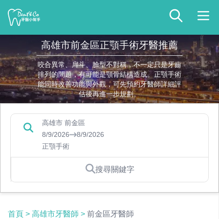
高雄市前金區正顎手術牙醫推薦
咬合異常、戽斗、臉型不對稱，不一定只是牙齒
排列的問題，有可能是顎骨結構造成。正顎手術
能同時改善功能與外觀，可先預約牙醫師詳細評
估後再進一步規劃。
高雄市 前金區
8/9/2026
8/9/2026
正顎手術
搜尋關鍵字
首頁
>
高雄市牙醫師
>
前金區牙醫師