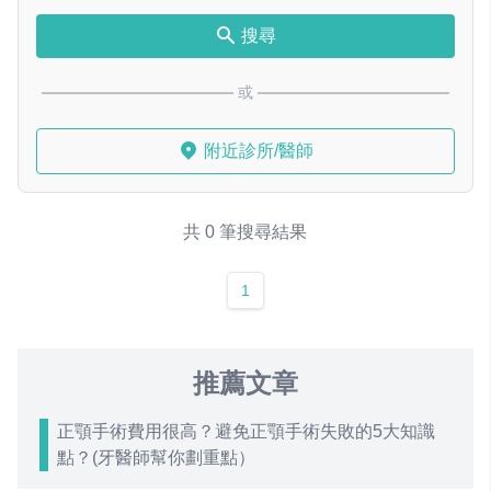
搜尋
或
附近診所/醫師
共 0 筆搜尋結果
1
推薦文章
正顎手術費用很高？避免正顎手術失敗的5大知識
點？(牙醫師幫你劃重點）