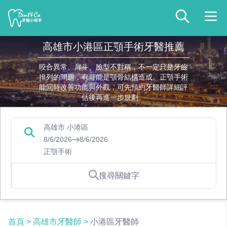
高雄市小港區正顎手術牙醫推薦
咬合異常、戽斗、臉型不對稱，不一定只是牙齒
排列的問題，有可能是顎骨結構造成。正顎手術
能同時改善功能與外觀，可先預約牙醫師詳細評
估後再進一步規劃。
高雄市 小港區
8/6/2026
8/6/2026
正顎手術
搜尋關鍵字
首頁
>
高雄市牙醫師
>
小港區牙醫師