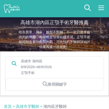
高雄市湖內區正顎手術牙醫推薦
咬合異常、戽斗、臉型不對稱，不一定只是牙齒
排列的問題，有可能是顎骨結構造成。正顎手術
能同時改善功能與外觀，可先預約牙醫師詳細評
估後再進一步規劃。
高雄市 湖內區
8/9/2026
8/9/2026
正顎手術
搜尋關鍵字
首頁
>
高雄市牙醫師
>
湖內區牙醫師