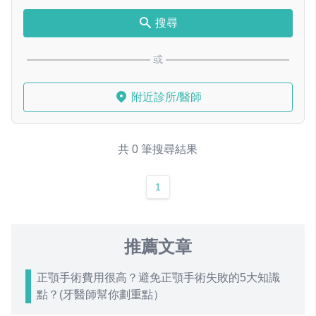
搜尋
或
附近診所/醫師
共 0 筆搜尋結果
1
推薦文章
正顎手術費用很高？避免正顎手術失敗的5大知識
點？(牙醫師幫你劃重點）