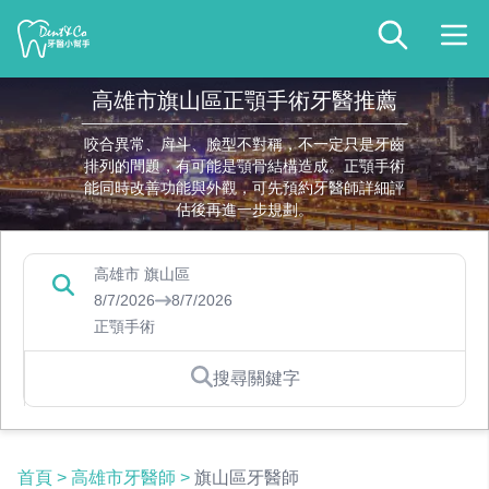
高雄市旗山區正顎手術牙醫推薦
咬合異常、戽斗、臉型不對稱，不一定只是牙齒
排列的問題，有可能是顎骨結構造成。正顎手術
能同時改善功能與外觀，可先預約牙醫師詳細評
估後再進一步規劃。
高雄市 旗山區
8/7/2026
8/7/2026
正顎手術
搜尋關鍵字
首頁
>
高雄市牙醫師
>
旗山區牙醫師