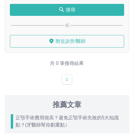
搜尋
或
附近診所/醫師
共 0 筆搜尋結果
1
推薦文章
正顎手術費用很高？避免正顎手術失敗的5大知識
點？(牙醫師幫你劃重點）