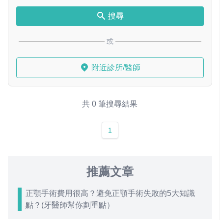
搜尋
或
附近診所/醫師
共 0 筆搜尋結果
1
推薦文章
正顎手術費用很高？避免正顎手術失敗的5大知識
點？(牙醫師幫你劃重點）