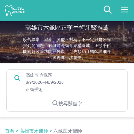
高雄市六龜區正顎手術牙醫推薦
咬合異常、戽斗、臉型不對稱，不一定只是牙齒
排列的問題，有可能是顎骨結構造成。正顎手術
能同時改善功能與外觀，可先預約牙醫師詳細評
估後再進一步規劃。
高雄市 六龜區
8/9/2026
8/9/2026
正顎手術
搜尋關鍵字
首頁
>
高雄市牙醫師
>
六龜區牙醫師