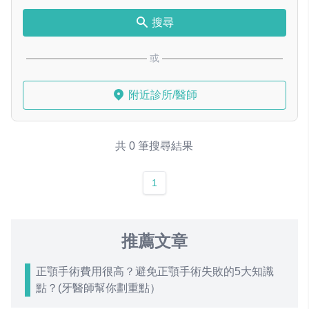
搜尋
或
附近診所/醫師
共 0 筆搜尋結果
1
推薦文章
正顎手術費用很高？避免正顎手術失敗的5大知識
點？(牙醫師幫你劃重點）