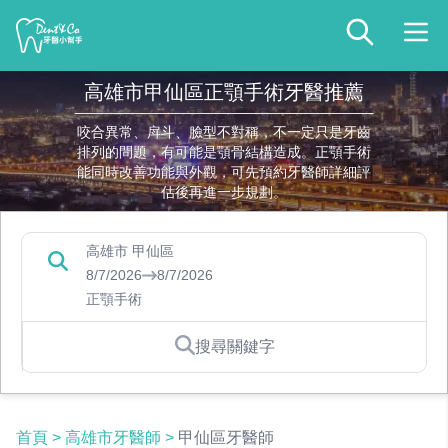
高雄市甲仙區正顎手術牙醫推薦
咬合異常、戽斗、臉型不對稱，不一定只是牙齒
排列的問題，有可能是顎骨結構造成。正顎手術
能同時改善功能與外觀，可先預約牙醫師詳細評
估後再進一步規劃。
高雄市 甲仙區
8/7/2026
8/7/2026
正顎手術
搜尋關鍵字
首頁
>
高雄市牙醫師
>
甲仙區牙醫師