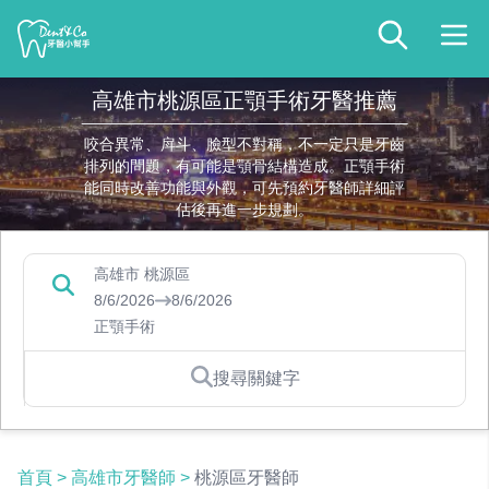
高雄市桃源區正顎手術牙醫推薦
咬合異常、戽斗、臉型不對稱，不一定只是牙齒
排列的問題，有可能是顎骨結構造成。正顎手術
能同時改善功能與外觀，可先預約牙醫師詳細評
估後再進一步規劃。
高雄市 桃源區
8/6/2026
8/6/2026
正顎手術
搜尋關鍵字
首頁
>
高雄市牙醫師
>
桃源區牙醫師