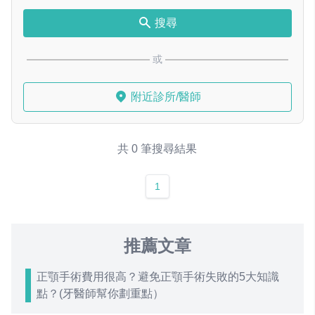
搜尋
或
附近診所/醫師
共 0 筆搜尋結果
1
推薦文章
正顎手術費用很高？避免正顎手術失敗的5大知識
點？(牙醫師幫你劃重點）