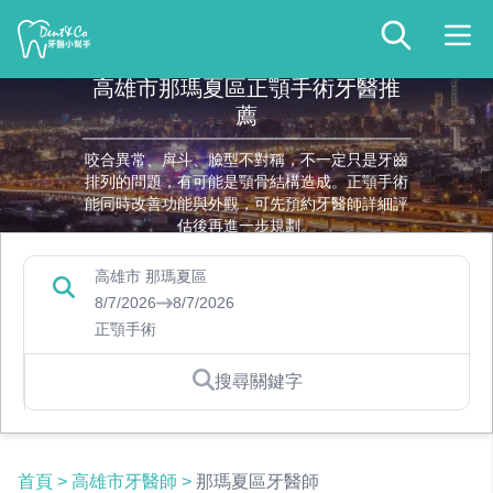
高雄市那瑪夏區正顎手術牙醫推
薦
咬合異常、戽斗、臉型不對稱，不一定只是牙齒
排列的問題，有可能是顎骨結構造成。正顎手術
能同時改善功能與外觀，可先預約牙醫師詳細評
估後再進一步規劃。
高雄市 那瑪夏區
8/7/2026
8/7/2026
正顎手術
搜尋關鍵字
首頁
>
高雄市牙醫師
>
那瑪夏區牙醫師