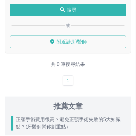
搜尋
或
附近診所/醫師
共 0 筆搜尋結果
1
推薦文章
正顎手術費用很高？避免正顎手術失敗的5大知識
點？(牙醫師幫你劃重點）