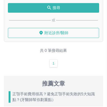
搜尋
或
附近診所/醫師
共 0 筆搜尋結果
1
推薦文章
正顎手術費用很高？避免正顎手術失敗的5大知識
點？(牙醫師幫你劃重點）