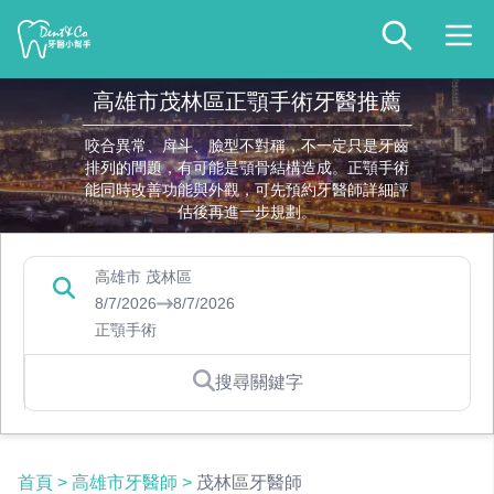
高雄市茂林區正顎手術牙醫推薦
咬合異常、戽斗、臉型不對稱，不一定只是牙齒
排列的問題，有可能是顎骨結構造成。正顎手術
能同時改善功能與外觀，可先預約牙醫師詳細評
估後再進一步規劃。
高雄市 茂林區
8/7/2026
8/7/2026
正顎手術
搜尋關鍵字
首頁
>
高雄市牙醫師
>
茂林區牙醫師