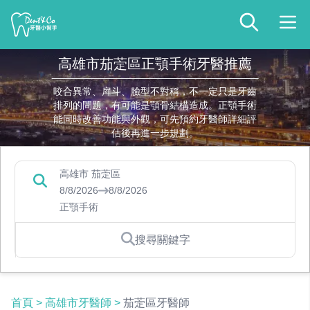
高雄市茄萣區正顎手術牙醫推薦
咬合異常、戽斗、臉型不對稱，不一定只是牙齒
排列的問題，有可能是顎骨結構造成。正顎手術
能同時改善功能與外觀，可先預約牙醫師詳細評
估後再進一步規劃。
高雄市 茄萣區
8/8/2026
8/8/2026
正顎手術
搜尋關鍵字
首頁
>
高雄市牙醫師
>
茄萣區牙醫師