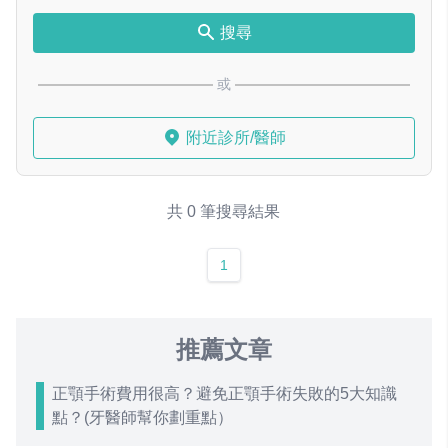
搜尋
或
附近診所/醫師
共 0 筆搜尋結果
1
推薦文章
正顎手術費用很高？避免正顎手術失敗的5大知識
點？(牙醫師幫你劃重點）