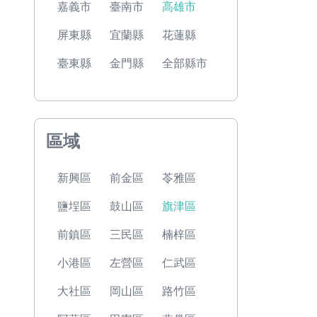
嘉義市
臺南市
高雄市
屏東縣
宜蘭縣
花蓮縣
臺東縣
金門縣
全部縣市
區域
新興區
前金區
苓雅區
鹽埕區
鼓山區
旗津區
前鎮區
三民區
楠梓區
小港區
左營區
仁武區
大社區
岡山區
路竹區