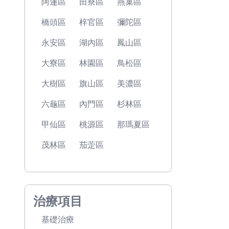
阿蓮區
田寮區
燕巢區
橋頭區
梓官區
彌陀區
永安區
湖內區
鳳山區
大寮區
林園區
鳥松區
大樹區
旗山區
美濃區
六龜區
內門區
杉林區
甲仙區
桃源區
那瑪夏區
茂林區
茄萣區
治療項目
基礎治療