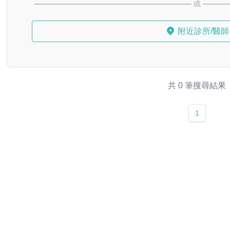
或
附近診所/醫師
共 0 筆搜尋結果
1