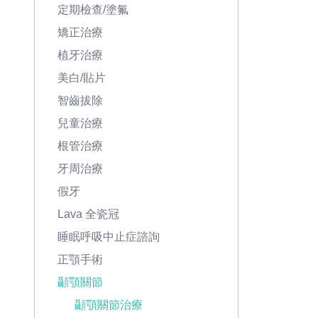
定期檢查/塗氟
矯正治療
植牙治療
美白/貼片
智齒拔除
兒童治療
根管治療
牙周治療
假牙
Lava 全瓷冠
睡眠呼吸中止症諮詢
正顎手術
顳顎關節
顳顎關節治療