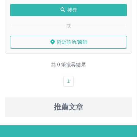
搜尋
或
附近診所/醫師
共 0 筆搜尋結果
1
推薦文章