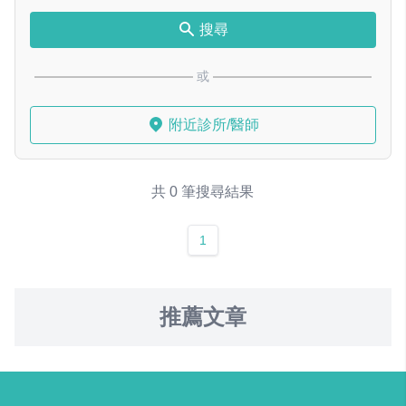
搜尋
或
附近診所/醫師
共 0 筆搜尋結果
1
推薦文章